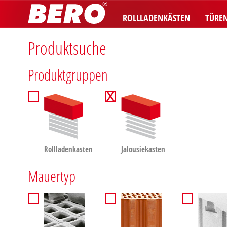
ROLLLADENKÄSTEN
TÜRE
Produktsuche
Produktgruppen
Rollladen­kasten
Jalousie­kasten
Mauertyp